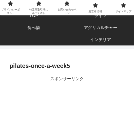
エンジョイ ブログライフ
プライバシーポ
特定商取引法に
お問い合わせペ
運営者情報
サイトマップ
リシー
基づく表記
ージ
TOP
ライフ
食べ物
アグリカルチャー
インテリア
pilates-once-a-week5
スポンサーリンク