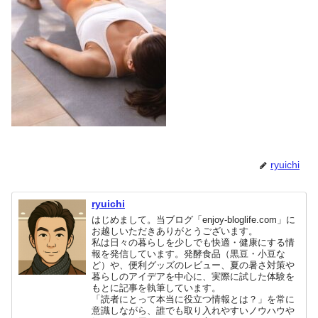
ryuichi
ryuichi
はじめまして。当ブログ「enjoy-bloglife.com」に
お越しいただきありがとうございます。
私は日々の暮らしを少しでも快適・健康にする情
報を発信しています。発酵食品（黒豆・小豆な
ど）や、便利グッズのレビュー、夏の暑さ対策や
暮らしのアイデアを中心に、実際に試した体験を
もとに記事を執筆しています。
「読者にとって本当に役立つ情報とは？」を常に
意識しながら、誰でも取り入れやすいノウハウや