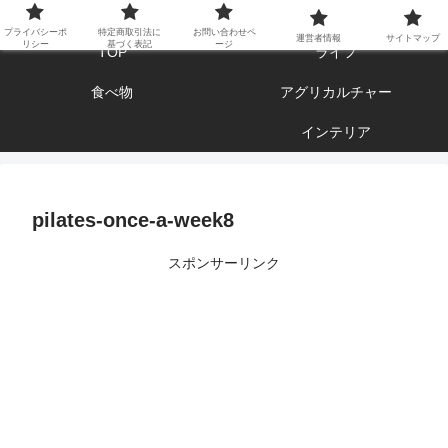
エンジョイ ブログライフ
プライバシーポ
特定商取引法に
お問い合わせペ
運営者情報
サイトマップ
リシー
基づく表記
ージ
TOP
ライフ
食べ物
アグリカルチャー
インテリア
pilates-once-a-week8
スポンサーリンク