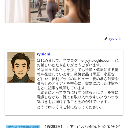
ryuichi
ryuichi
はじめまして。当ブログ「enjoy-bloglife.com」に
お越しいただきありがとうございます。
私は日々の暮らしを少しでも快適・健康にする情
報を発信しています。発酵食品（黒豆・小豆な
ど）や、便利グッズのレビュー、夏の暑さ対策や
暮らしのアイデアを中心に、実際に試した体験を
もとに記事を執筆しています。
「読者にとって本当に役立つ情報とは？」を常に
意識しながら、誰でも取り入れやすいノウハウや
気づきをお届けすることを心がけています。
どうぞゆっくりご覧になってください。
【保存版】エアコンの除湿と冷房はど