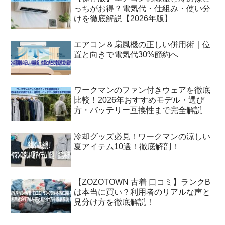
っちがお得？電気代・仕組み・使い分
けを徹底解説【2026年版】
エアコン＆扇風機の正しい併用術｜位
置と向きで電気代30%節約へ
ワークマンのファン付きウェアを徹底
比較！2026年おすすめモデル・選び
方・バッテリー互換性まで完全解説
冷却グッズ必見！ワークマンの涼しい
夏アイテム10選！徹底解剖！
【ZOZOTOWN 古着 口コミ】ランクB
は本当に買い？利用者のリアルな声と
見分け方を徹底解説！