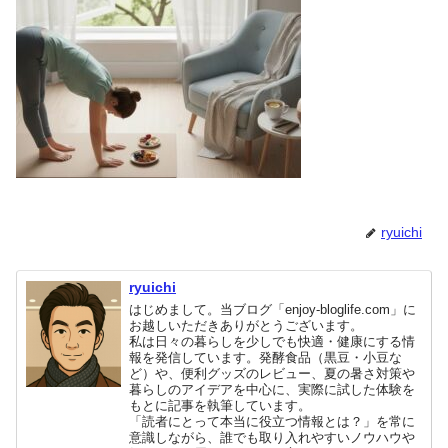
ryuichi
ryuichi
はじめまして。当ブログ「enjoy-bloglife.com」に
お越しいただきありがとうございます。
私は日々の暮らしを少しでも快適・健康にする情
報を発信しています。発酵食品（黒豆・小豆な
ど）や、便利グッズのレビュー、夏の暑さ対策や
暮らしのアイデアを中心に、実際に試した体験を
もとに記事を執筆しています。
「読者にとって本当に役立つ情報とは？」を常に
意識しながら、誰でも取り入れやすいノウハウや