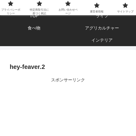
エンジョイ ブログライフ
プライバシーポ
特定商取引法に
お問い合わせペ
運営者情報
サイトマップ
リシー
基づく表記
ージ
TOP
ライフ
食べ物
アグリカルチャー
インテリア
hey-feaver.2
スポンサーリンク