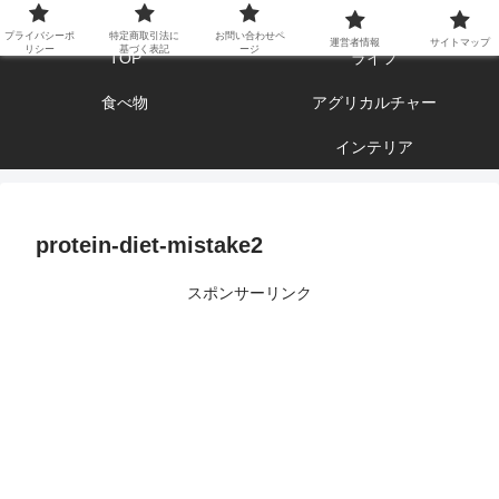
エンジョイ ブログライフ
プライバシーポ
特定商取引法に
お問い合わせペ
運営者情報
サイトマップ
リシー
基づく表記
ージ
TOP
ライフ
食べ物
アグリカルチャー
インテリア
protein-diet-mistake2
スポンサーリンク