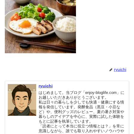
ryuichi
ryuichi
はじめまして。当ブログ「enjoy-bloglife.com」に
お越しいただきありがとうございます。
私は日々の暮らしを少しでも快適・健康にする情
報を発信しています。発酵食品（黒豆・小豆な
ど）や、便利グッズのレビュー、夏の暑さ対策や
暮らしのアイデアを中心に、実際に試した体験を
もとに記事を執筆しています。
「読者にとって本当に役立つ情報とは？」を常に
意識しながら、誰でも取り入れやすいノウハウや