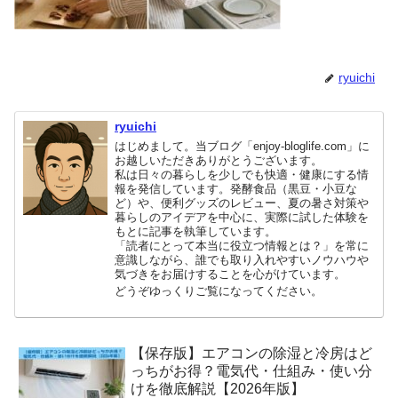
ryuichi
ryuichi
はじめまして。当ブログ「enjoy-bloglife.com」に
お越しいただきありがとうございます。
私は日々の暮らしを少しでも快適・健康にする情
報を発信しています。発酵食品（黒豆・小豆な
ど）や、便利グッズのレビュー、夏の暑さ対策や
暮らしのアイデアを中心に、実際に試した体験を
もとに記事を執筆しています。
「読者にとって本当に役立つ情報とは？」を常に
意識しながら、誰でも取り入れやすいノウハウや
気づきをお届けすることを心がけています。
どうぞゆっくりご覧になってください。
【保存版】エアコンの除湿と冷房はど
っちがお得？電気代・仕組み・使い分
けを徹底解説【2026年版】