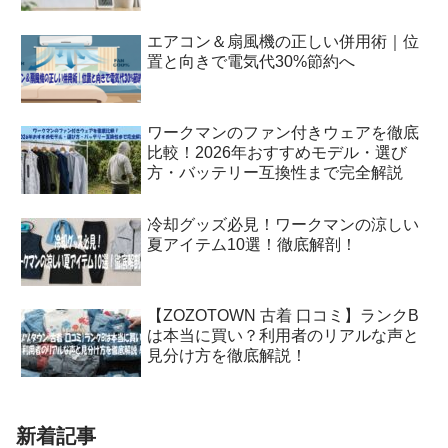
エアコン＆扇風機の正しい併用術｜位
置と向きで電気代30%節約へ
ワークマンのファン付きウェアを徹底
比較！2026年おすすめモデル・選び
方・バッテリー互換性まで完全解説
冷却グッズ必見！ワークマンの涼しい
夏アイテム10選！徹底解剖！
【ZOZOTOWN 古着 口コミ】ランクB
は本当に買い？利用者のリアルな声と
見分け方を徹底解説！
新着記事