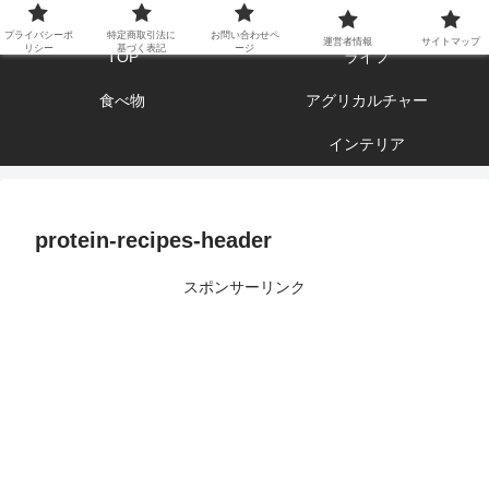
エンジョイ ブログライフ
プライバシーポ
特定商取引法に
お問い合わせペ
運営者情報
サイトマップ
リシー
基づく表記
ージ
TOP
ライフ
食べ物
アグリカルチャー
インテリア
protein-recipes-header
スポンサーリンク