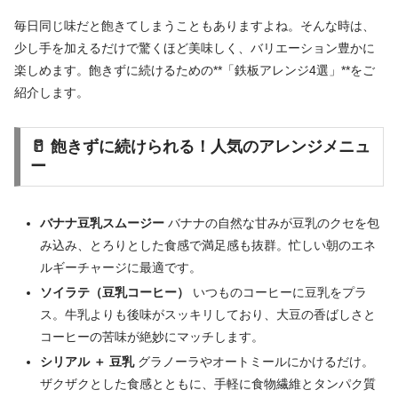
毎日同じ味だと飽きてしまうこともありますよね。そんな時は、
少し手を加えるだけで驚くほど美味しく、バリエーション豊かに
楽しめます。飽きずに続けるための**「鉄板アレンジ4選」**をご
紹介します。
🥛 飽きずに続けられる！人気のアレンジメニュ
ー
バナナ豆乳スムージー
バナナの自然な甘みが豆乳のクセを包
み込み、とろりとした食感で満足感も抜群。忙しい朝のエネ
ルギーチャージに最適です。
ソイラテ（豆乳コーヒー）
いつものコーヒーに豆乳をプラ
ス。牛乳よりも後味がスッキリしており、大豆の香ばしさと
コーヒーの苦味が絶妙にマッチします。
シリアル ＋ 豆乳
グラノーラやオートミールにかけるだけ。
ザクザクとした食感とともに、手軽に食物繊維とタンパク質