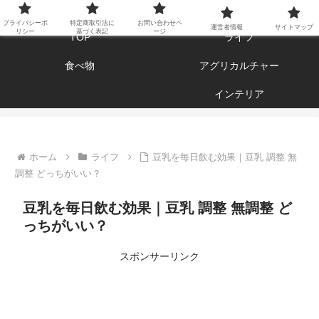
エンジョイ ブログライフ
プライバシーポ
特定商取引法に
お問い合わせペ
運営者情報
サイトマップ
リシー
基づく表記
ージ
TOP
ライフ
食べ物
アグリカルチャー
インテリア
ホーム
ライフ
豆乳を毎日飲む効果｜豆乳 調整 無
調整 どっちがいい？
豆乳を毎日飲む効果｜豆乳 調整 無調整 ど
っちがいい？
スポンサーリンク