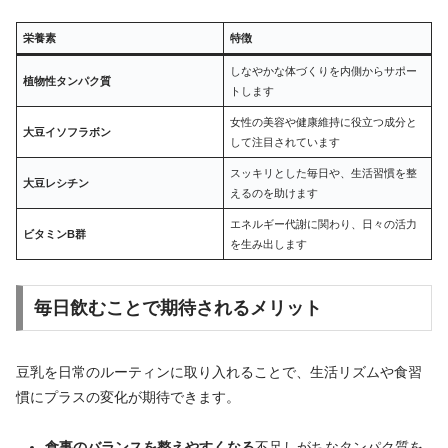
栄養素
特徴
しなやかな体づくりを内側からサポー
植物性タンパク質
トします
女性の美容や健康維持に役立つ成分と
大豆イソフラボン
して注目されています
スッキリとした毎日や、生活習慣を整
大豆レシチン
えるのを助けます
エネルギー代謝に関わり、日々の活力
ビタミンB群
を生み出します
毎日飲むことで期待されるメリット
豆乳を日常のルーティンに取り入れることで、生活リズムや食習
慣にプラスの変化が期待できます。
食事のバランスを整えやすくなる
不足しがちなタンパク質を