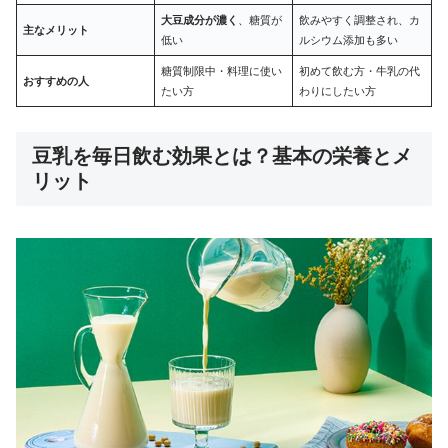
大豆成分が濃く
、糖質が
飲みやすく調整され、カ
主なメリット
低い
ルシウム添加も多い
糖質制限中・料理に使い
初めて飲む方・牛乳の代
おすすめの人
たい方
わりにしたい方
豆乳を毎日飲む効果とは？基本の栄養とメ
リット