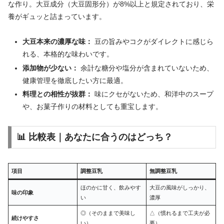
な作り。大豆成分（大豆固形分）が8%以上と規定されており、栄
養がギュッと詰まっています。
大豆本来の濃厚な味：
豆の旨みやコクがダイレクトに感じら
れる、本格的な味わいです。
添加物が少ない：
余計な糖分や塩分が含まれていないため、
健康管理を徹底したい方に最適。
料理との相性が抜群：
味にクセがないため、和洋中のスープ
や、お菓子作りの材料としても重宝します。
📊 比較表｜あなたに合うのはどっち？
項目
調整豆乳
無調整豆乳
ほのかに甘く、飲みやす
大豆の風味がしっかり、
味の印象
い
濃厚
◎（そのままで美味し
△（慣れるまで工夫が必
続けやすさ
い）
要）