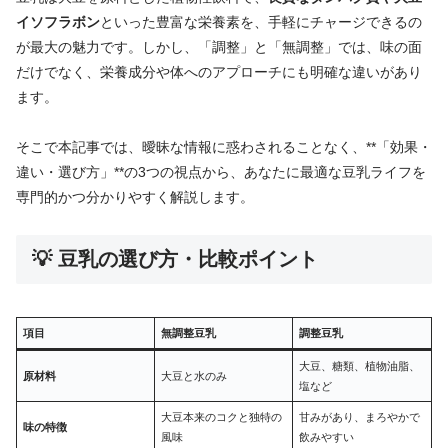
イソフラボン
といった豊富な栄養素を、手軽にチャージできるの
が最大の魅力です。しかし、「調整」と「無調整」では、味の面
だけでなく、栄養成分や体へのアプローチにも明確な違いがあり
ます。
そこで本記事では、曖昧な情報に惑わされることなく、**「効果・
違い・選び方」**の3つの視点から、あなたに最適な豆乳ライフを
専門的かつ分かりやすく解説します。
💡 豆乳の選び方・比較ポイント
項目
無調整豆乳
調整豆乳
大豆、糖類、植物油脂、
原材料
大豆と水のみ
塩など
大豆本来のコクと独特の
甘みがあり、まろやかで
味の特徴
風味
飲みやすい