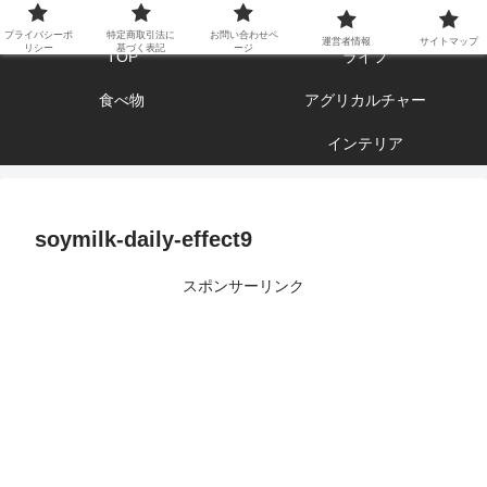
エンジョイ ブログライフ
プライバシーポ
特定商取引法に
お問い合わせペ
運営者情報
サイトマップ
リシー
基づく表記
ージ
TOP
ライフ
食べ物
アグリカルチャー
インテリア
soymilk-daily-effect9
スポンサーリンク