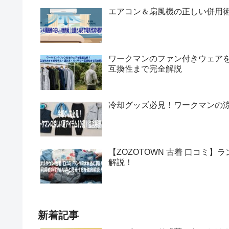
エアコン＆扇風機の正しい併用術
ワークマンのファン付きウェアを
互換性まで完全解説
冷却グッズ必見！ワークマンの涼
【ZOZOTOWN 古着 口コミ
解説！
新着記事