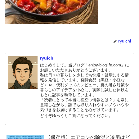
ryuichi
ryuichi
はじめまして。当ブログ「enjoy-bloglife.com」に
お越しいただきありがとうございます。
私は日々の暮らしを少しでも快適・健康にする情
報を発信しています。発酵食品（黒豆・小豆な
ど）や、便利グッズのレビュー、夏の暑さ対策や
暮らしのアイデアを中心に、実際に試した体験を
もとに記事を執筆しています。
「読者にとって本当に役立つ情報とは？」を常に
意識しながら、誰でも取り入れやすいノウハウや
気づきをお届けすることを心がけています。
どうぞゆっくりご覧になってください。
【保存版】エアコンの除湿と冷房はど