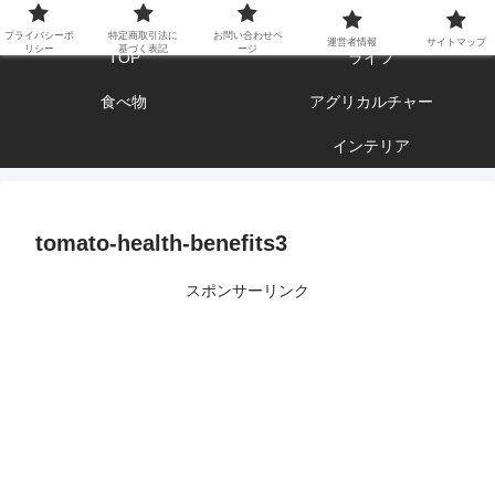
エンジョイ ブログライフ
プライバシーポ
特定商取引法に
お問い合わせペ
運営者情報
サイトマップ
リシー
基づく表記
ージ
TOP
ライフ
食べ物
アグリカルチャー
インテリア
tomato-health-benefits3
スポンサーリンク