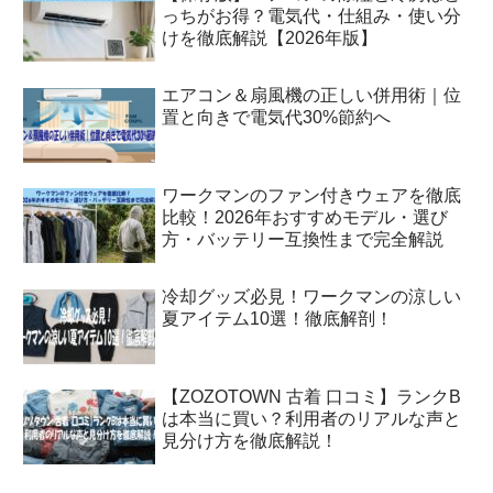
っちがお得？電気代・仕組み・使い分
けを徹底解説【2026年版】
エアコン＆扇風機の正しい併用術｜位
置と向きで電気代30%節約へ
ワークマンのファン付きウェアを徹底
比較！2026年おすすめモデル・選び
方・バッテリー互換性まで完全解説
冷却グッズ必見！ワークマンの涼しい
夏アイテム10選！徹底解剖！
【ZOZOTOWN 古着 口コミ】ランクB
は本当に買い？利用者のリアルな声と
見分け方を徹底解説！