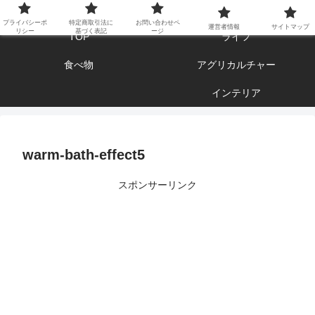
エンジョイ ブログライフ
プライバシーポ
特定商取引法に
お問い合わせペ
運営者情報
サイトマップ
リシー
基づく表記
ージ
TOP
ライフ
食べ物
アグリカルチャー
インテリア
warm-bath-effect5
スポンサーリンク