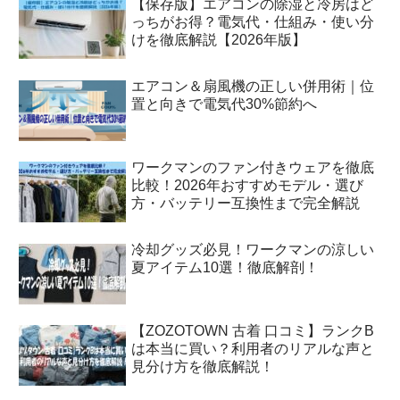
【保存版】エアコンの除湿と冷房はど
っちがお得？電気代・仕組み・使い分
けを徹底解説【2026年版】
エアコン＆扇風機の正しい併用術｜位
置と向きで電気代30%節約へ
ワークマンのファン付きウェアを徹底
比較！2026年おすすめモデル・選び
方・バッテリー互換性まで完全解説
冷却グッズ必見！ワークマンの涼しい
夏アイテム10選！徹底解剖！
【ZOZOTOWN 古着 口コミ】ランクB
は本当に買い？利用者のリアルな声と
見分け方を徹底解説！