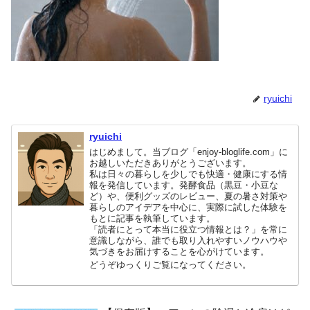
ryuichi
ryuichi
はじめまして。当ブログ「enjoy-bloglife.com」に
お越しいただきありがとうございます。
私は日々の暮らしを少しでも快適・健康にする情
報を発信しています。発酵食品（黒豆・小豆な
ど）や、便利グッズのレビュー、夏の暑さ対策や
暮らしのアイデアを中心に、実際に試した体験を
もとに記事を執筆しています。
「読者にとって本当に役立つ情報とは？」を常に
意識しながら、誰でも取り入れやすいノウハウや
気づきをお届けすることを心がけています。
どうぞゆっくりご覧になってください。