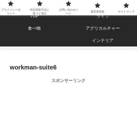
エンジョイ ブログライフ
プライバシーポ
特定商取引法に
お問い合わせペ
運営者情報
サイトマップ
リシー
基づく表記
ージ
TOP
ライフ
食べ物
アグリカルチャー
インテリア
workman-suite6
スポンサーリンク