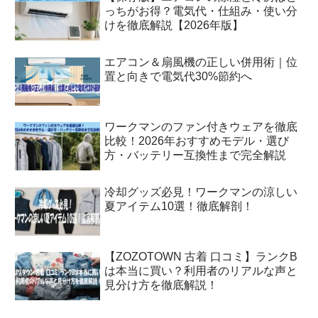
っちがお得？電気代・仕組み・使い分
けを徹底解説【2026年版】
エアコン＆扇風機の正しい併用術｜位
置と向きで電気代30%節約へ
ワークマンのファン付きウェアを徹底
比較！2026年おすすめモデル・選び
方・バッテリー互換性まで完全解説
冷却グッズ必見！ワークマンの涼しい
夏アイテム10選！徹底解剖！
【ZOZOTOWN 古着 口コミ】ランクB
は本当に買い？利用者のリアルな声と
見分け方を徹底解説！