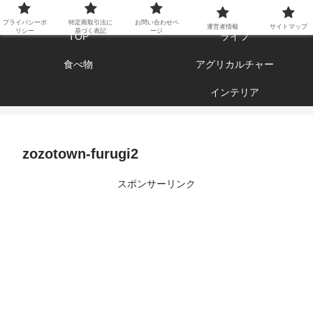
エンジョイ ブログライフ
プライバシーポ
特定商取引法に
お問い合わせペ
運営者情報
サイトマップ
リシー
基づく表記
ージ
TOP
ライフ
食べ物
アグリカルチャー
インテリア
zozotown-furugi2
スポンサーリンク