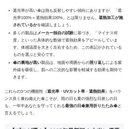
遮光率が高い傘は熱も反射しやすい傾向にありますが、「遮
光率100% = 遮熱効果100%」とは限りません。
遮熱加工が施
されているか
を確認しましょう。
多くの製品は
メーカー独自の試験
に基づき、「マイナス何
度」といった具体的な数値で遮熱効果をアピールしていま
す。体感温度を大きく左右するため、この表記がされている
ものを選ぶと安心です。
傘の裏地が黒い
製品は、地面や周囲からの
照り返し
による紫
外線を吸収し、肌への二次的な影響を軽減する効果も期待で
きます。
これらの3つの機能性（
遮光率
・
UVカット率
・
遮熱効果
）をバラ
ンス良く兼ね備えた傘こそが、雨の日も夏の強烈な日差しの日
も、一年中あなたを守ってくれる
最強の日傘兼用折りたたみ傘
と
言えるでしょう。