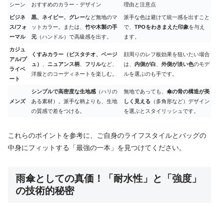
シーン
おすすめのカラー・デザイン
理由と注意点
ビジネ
黒、ネイビー、グレー
など無地のマ
派手な色は避けて統一感を出すこと
ス/フォ
ットカラー。または、
竹や木製の手
で、
TPOをわきまえた印象
を与え
ーマル
元
（ハンドル）で高級感を出す。
ます。
カジュ
くすみカラー（ピスタチオ、ベージ
顔周りのレフ板効果を狙いたい場合
アル/プ
ュ）
、
ニュアンス柄
、
フリル
など、
は、
内側が白
、
外側が淡い色
のモデ
ライベ
洋服とのコーディネートを楽しむ。
ルを選ぶのも手です。
ート
シンプルで高密度な生地感
（ハリの
無地であっても、
傘の骨の構造が美
メンズ
ある素材）。派手な柄よりも、生地
しく見える
（多角形など）デザイン
の質感で差をつける。
を選ぶとスタイリッシュです。
これらのポイントを参考に、ご自身のライフスタイルとバッグの
中身にフィットする「最強の一本」を見つけてください。
雨傘としての真価！「耐水性」と「強度」
の技術的秘密