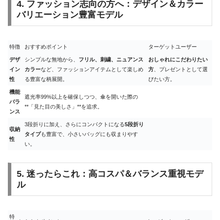
4. ファッション志向の方へ：デザイン＆カラー
バリエーション豊富モデル
特徴
おすすめポイント
ターゲットユーザー
デザ
シンプルな無地から、
フリル、刺繍、ニュアンス
おしゃれにこだわりたい
イン
カラー
など、ファッションアイテムとして楽しめ
方
、プレゼントとして選
性
る豊富な柄展開。
びたい方。
機能
遮光率99%以上を確保しつつ、傘を開いた際の
バラ
**「見た目の美しさ」**を追求。
ンス
3段折りに加え、さらにコンパクトになる
5段折り
収納
タイプ
も豊富で、小さいバッグにも収まりやす
性
い。
5. 迷ったらこれ：高コスパ＆バランス重視モデ
ル
特