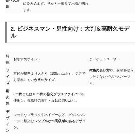
雨への対
に染み込まず、サッと一振りで水滴が切れ
応
ます。
2. ビジネスマン・男性向け：大判＆高耐久モデ
ル
特
おすすめポイント
ターゲットユーザー
徴
サ
体格の良い方
や、荷物を濡ら
直径が標準より大きく（100cm以上）、男性で
イ
したくないビジネスパーソ
も濡れにくい余裕のサイズ。
ズ
ン。
耐
8本骨または10本骨の
強化グラスファイバー
を
久
使用し、強風時の骨折・反転に強い設計。
性
デ
マットなブラックやネイビーなど、ビジネスシ
ザ
ーンに馴染む
シンプルかつ高級感のあるデザイ
イ
ン
。
ン