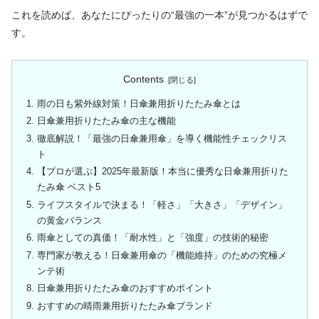
これを読めば、あなたにぴったりの“最強の一本”が見つかるはずで
す。
Contents
雨の日も紫外線対策！日傘兼用折りたたみ傘とは
日傘兼用折りたたみ傘の主な機能
徹底解説！「最強の日傘兼用傘」を導く機能性チェックリス
ト
【プロが選ぶ】2025年最新版！本当に優秀な日傘兼用折りた
たみ傘 ベスト5
ライフスタイルで決まる！「軽さ」「大きさ」「デザイン」
の黄金バランス
雨傘としての真価！「耐水性」と「強度」の技術的秘密
専門家が教える！日傘兼用傘の「機能維持」のための究極メ
ンテ術
日傘兼用折りたたみ傘のおすすめポイント
おすすめの晴雨兼用折りたたみ傘ブランド