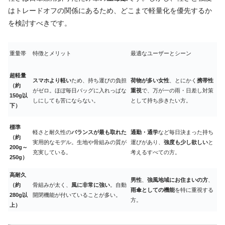
はトレードオフの関係にあるため、どこまで軽量化を優先するか
を検討すべきです。
重量帯
特徴とメリット
最適なユーザーとシーン
超軽量
スマホより軽い
ため、持ち運びの負担
荷物が多い女性
、とにかく
携帯性
（約
がゼロ。ほぼ毎日バッグに入れっぱな
重視
で、万が一の雨・日差し対策
150g以
しにしても苦にならない。
として持ち歩きたい方。
下）
標準
軽さと耐久性の
バランスが最も取れた
通勤・通学
など毎日決まった持ち
（約
実用的なモデル。生地や骨組みの質が
運びがあり、
強度も少し欲しい
と
200g～
充実している。
考えるすべての方。
250g）
高耐久
男性
、
強風地域にお住まいの方
、
（約
骨組みが太く、
風に非常に強い
。自動
雨傘としての機能
を特に重視する
280g以
開閉機能が付いていることが多い。
方。
上）