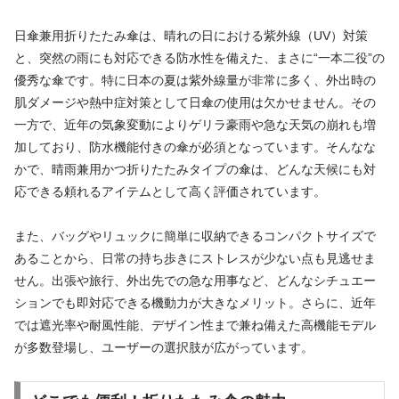
日傘兼用折りたたみ傘は、晴れの日における紫外線（UV）対策
と、突然の雨にも対応できる防水性を備えた、まさに“一本二役”の
優秀な傘です。特に日本の夏は紫外線量が非常に多く、外出時の
肌ダメージや熱中症対策として日傘の使用は欠かせません。その
一方で、近年の気象変動によりゲリラ豪雨や急な天気の崩れも増
加しており、防水機能付きの傘が必須となっています。そんなな
かで、晴雨兼用かつ折りたたみタイプの傘は、どんな天候にも対
応できる頼れるアイテムとして高く評価されています。
また、バッグやリュックに簡単に収納できるコンパクトサイズで
あることから、日常の持ち歩きにストレスが少ない点も見逃せま
せん。出張や旅行、外出先での急な用事など、どんなシチュエー
ションでも即対応できる機動力が大きなメリット。さらに、近年
では遮光率や耐風性能、デザイン性まで兼ね備えた高機能モデル
が多数登場し、ユーザーの選択肢が広がっています。