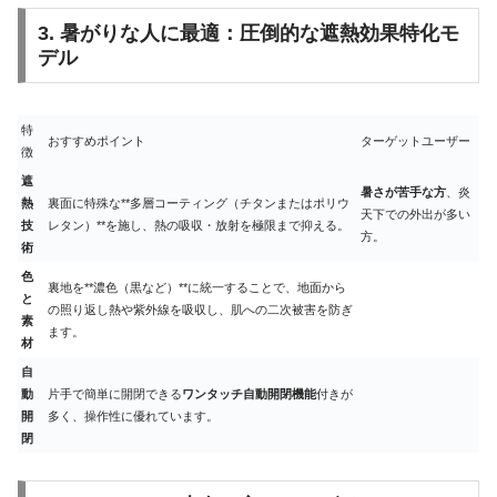
3. 暑がりな人に最適：圧倒的な遮熱効果特化モ
デル
特
おすすめポイント
ターゲットユーザー
徴
遮
暑さが苦手な方
、炎
熱
裏面に特殊な**多層コーティング（チタンまたはポリウ
天下での外出が多い
技
レタン）**を施し、熱の吸収・放射を極限まで抑える。
方。
術
色
裏地を**濃色（黒など）**に統一することで、地面から
と
の照り返し熱や紫外線を吸収し、肌への二次被害を防ぎ
素
ます。
材
自
動
片手で簡単に開閉できる
ワンタッチ自動開閉機能
付きが
開
多く、操作性に優れています。
閉