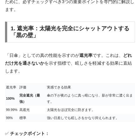
ために、必ずチェックすべき3つの重要ポイントを専門的に解説し
ます。
1. 遮光率：太陽光を完全にシャットアウトする
「黒の壁」
「日傘」としての真の性能を示すのが
遮光率
です。これは、
どれ
だけ光を通さないか
を示す指標で、眩しさを軽減する効果に直結
します。
遮光率
評価
実感できる効果
完全遮光（最
傘の下が夜のように真っ暗になり、影が非常に濃く出ま
100%
強）
す。
99.99%
高遮光
太陽光をほぼ完全に防ぎます。
99%
標準
強い日差しでも眩しさをかなり抑えられます。
✅
チェックポイント：