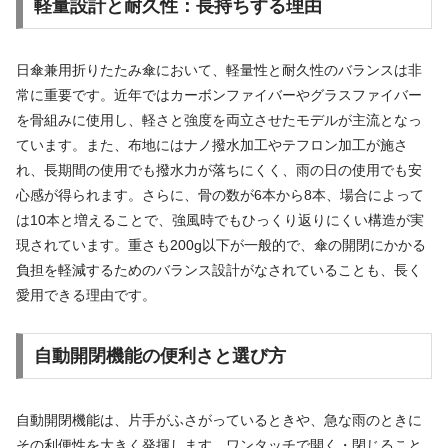
軽量設計と耐久性：長持ちする理由
日傘兼用折りたたみ傘において、軽量性と耐久性のバランスは非
常に重要です。近年ではカーボンファイバーやグラスファイバー
を骨組みに使用し、軽さと強度を両立させたモデルが主流となっ
ています。また、布地にはナノ撥水加工やテフロン加工が施さ
れ、長期間の使用でも撥水力が落ちにくく、雨の日の使用でも安
心感が得られます。さらに、骨の数が6本から8本、場合によって
は10本と増えることで、強風時でもひっくり返りにくい構造が実
現されています。重さも200g以下が一般的で、傘の開閉にかかる
負担を軽減するためのバランス設計がなされていることも、長く
愛用できる理由です。
自動開閉機能の便利さと選び方
自動開閉機能は、片手がふさがっているときや、急な雨のときに
その利便性を大きく発揮します。ワンタッチで開く・閉じること