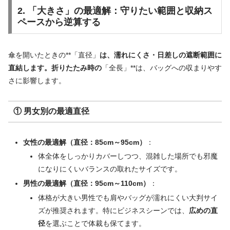
2. 「大きさ」の最適解：守りたい範囲と収納ス
ペースから逆算する
傘を開いたときの**「直径」
は、濡れにくさ・日差しの遮断範囲に
直結します。折りたたみ時の
「全長」**は、バッグへの収まりやす
さに影響します。
① 男女別の最適直径
女性の最適解（直径：85cm～95cm）
：
体全体をしっかりカバーしつつ、混雑した場所でも邪魔
になりにくいバランスの取れたサイズです。
男性の最適解（直径：95cm～110cm）
：
体格が大きい男性でも肩やバッグが濡れにくい大判サイ
ズが推奨されます。特にビジネスシーンでは、
広めの直
径
を選ぶことで体裁も保てます。