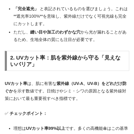
「完全遮光」
と表記されているものを選びましょう。これは
**遮光率100%**を意味し、紫外線だけでなく可視光線も完全
にカットします。
ただし、
縫い目や加工のわずかな穴
から光が漏れることがあ
るため、生地全体の質にも注目が必要です。
2. UVカット率：肌を紫外線から守る「見えな
いバリア」
UVカット率
は、肌に有害な
紫外線（UV-A、UV-B）をどれだけ防
ぐか
を示す数値です。日焼けやシミ・シワの原因となる紫外線対
策において最も重要視すべき指標です。
✅
チェックポイント：
理想は
UVカット率99%以上
です。多くの高機能傘はこの基準