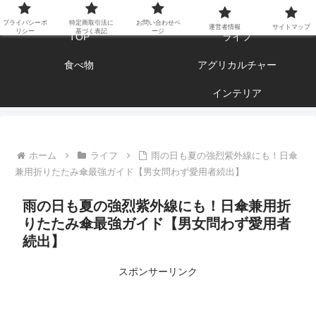
エンジョイ ブログライフ
プライバシーポ
特定商取引法に
お問い合わせペ
運営者情報
サイトマップ
リシー
基づく表記
ージ
TOP
ライフ
食べ物
アグリカルチャー
インテリア
ホーム
ライフ
雨の日も夏の強烈紫外線にも！日傘
兼用折りたたみ傘最強ガイド【男女問わず愛用者続出】
雨の日も夏の強烈紫外線にも！日傘兼用折
りたたみ傘最強ガイド【男女問わず愛用者
続出】
スポンサーリンク