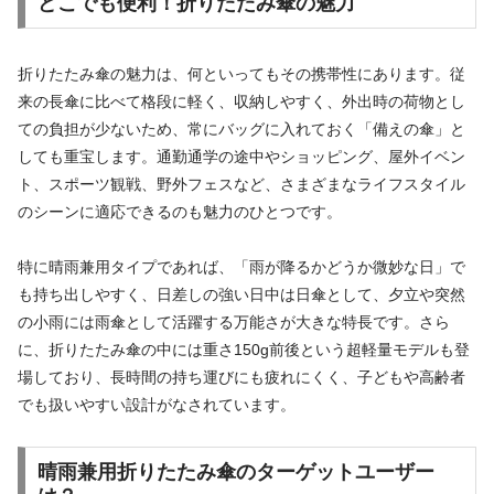
どこでも便利！折りたたみ傘の魅力
折りたたみ傘の魅力は、何といってもその携帯性にあります。従
来の長傘に比べて格段に軽く、収納しやすく、外出時の荷物とし
ての負担が少ないため、常にバッグに入れておく「備えの傘」と
しても重宝します。通勤通学の途中やショッピング、屋外イベン
ト、スポーツ観戦、野外フェスなど、さまざまなライフスタイル
のシーンに適応できるのも魅力のひとつです。
特に晴雨兼用タイプであれば、「雨が降るかどうか微妙な日」で
も持ち出しやすく、日差しの強い日中は日傘として、夕立や突然
の小雨には雨傘として活躍する万能さが大きな特長です。さら
に、折りたたみ傘の中には重さ150g前後という超軽量モデルも登
場しており、長時間の持ち運びにも疲れにくく、子どもや高齢者
でも扱いやすい設計がなされています。
晴雨兼用折りたたみ傘のターゲットユーザー