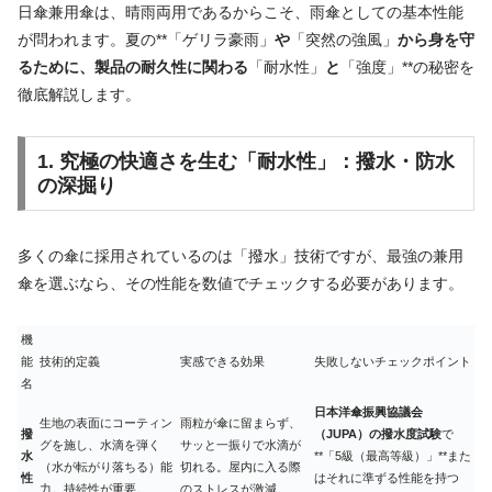
日傘兼用傘は、晴雨両用であるからこそ、雨傘としての基本性能
が問われます。夏の**「ゲリラ豪雨」
や
「突然の強風」
から身を守
るために、製品の耐久性に関わる
「耐水性」
と
「強度」**の秘密を
徹底解説します。
1. 究極の快適さを生む「耐水性」：撥水・防水
の深掘り
多くの傘に採用されているのは「撥水」技術ですが、最強の兼用
傘を選ぶなら、その性能を数値でチェックする必要があります。
機
能
技術的定義
実感できる効果
失敗しないチェックポイント
名
日本洋傘振興協議会
生地の表面にコーティン
雨粒が傘に留まらず、
撥
（JUPA）の撥水度試験
で
グを施し、水滴を弾く
サッと一振りで水滴が
水
**「5級（最高等級）」**また
（水が転がり落ちる）能
切れる。屋内に入る際
性
はそれに準ずる性能を持つ
力。持続性が重要。
のストレスが激減。