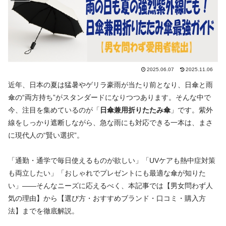
2025.06.07
2025.11.06
近年、日本の夏は猛暑やゲリラ豪雨が当たり前となり、日傘と雨
傘の“両方持ち”がスタンダードになりつつあります。そんな中で
今、注目を集めているのが「
日傘兼用折りたたみ傘
」です。紫外
線をしっかり遮断しながら、急な雨にも対応できる一本は、まさ
に現代人の“賢い選択”。
「通勤・通学で毎日使えるものが欲しい」「UVケアも熱中症対策
も両立したい」「おしゃれでプレゼントにも最適な傘が知りた
い」——そんなニーズに応えるべく、本記事では【男女問わず人
気の理由】から【選び方・おすすめブランド・口コミ・購入方
法】までを徹底解説。