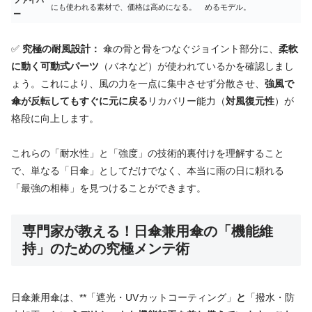
にも使われる素材で、価格は高めになる。
めるモデル。
ー
✅
究極の耐風設計：
傘の骨と骨をつなぐジョイント部分に、
柔軟
に動く可動式パーツ
（バネなど）が使われているかを確認しまし
ょう。これにより、風の力を一点に集中させず分散させ、
強風で
傘が反転してもすぐに元に戻る
リカバリー能力（
対風復元性
）が
格段に向上します。
これらの「耐水性」と「強度」の技術的裏付けを理解すること
で、単なる「日傘」としてだけでなく、本当に雨の日に頼れる
「最強の相棒」を見つけることができます。
専門家が教える！日傘兼用傘の「機能維
持」のための究極メンテ術
日傘兼用傘は、**「遮光・UVカットコーティング」
と
「撥水・防