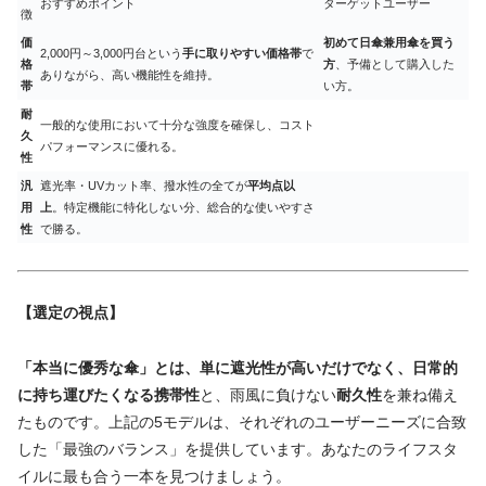
おすすめポイント
ターゲットユーザー
徴
価
初めて日傘兼用傘を買う
2,000円～3,000円台という
手に取りやすい価格帯
で
格
方
、予備として購入した
ありながら、高い機能性を維持。
帯
い方。
耐
一般的な使用において十分な強度を確保し、コスト
久
パフォーマンスに優れる。
性
汎
遮光率・UVカット率、撥水性の全てが
平均点以
用
上
。特定機能に特化しない分、総合的な使いやすさ
性
で勝る。
【選定の視点】
「本当に優秀な傘」とは、単に遮光性が高いだけでなく、日常的
に持ち運びたくなる携帯性
と、雨風に負けない
耐久性
を兼ね備え
たものです。上記の5モデルは、それぞれのユーザーニーズに合致
した「最強のバランス」を提供しています。あなたのライフスタ
イルに最も合う一本を見つけましょう。