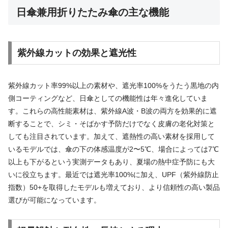
日傘兼用折りたたみ傘の主な機能
紫外線カットの効果と遮光性
紫外線カット率99%以上の素材や、遮光率100%をうたう黒地の内
側コーティングなど、日傘としての機能性は年々進化していま
す。これらの高性能素材は、紫外線A波・B波の両方を効果的に遮
断することで、シミ・そばかす予防だけでなく皮膚の老化対策と
しても注目されています。加えて、遮熱性の高い素材を採用して
いるモデルでは、傘の下の体感温度が2〜5℃、場合によっては7℃
以上も下がるという実測データもあり、夏場の熱中症予防にも大
いに役立ちます。最近では遮光率100%に加え、UPF（紫外線防止
指数）50+を取得したモデルも増えており、より信頼性の高い製品
選びが可能になっています。