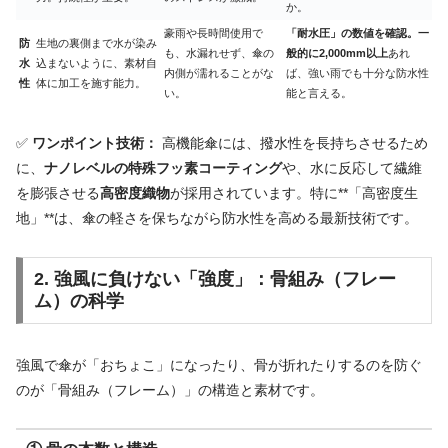
か。
豪雨や長時間使用で
「耐水圧」の数値を確認。一
防
生地の裏側まで水が染み
も、水漏れせず、傘の
般的に2,000mm以上
あれ
水
込まないように、素材自
内側が濡れることがな
ば、強い雨でも十分な防水性
性
体に加工を施す能力。
い。
能と言える。
✅
ワンポイント技術：
高機能傘には、撥水性を長持ちさせるため
に、
ナノレベルの特殊フッ素コーティング
や、水に反応して繊維
を膨張させる
高密度織物
が採用されています。特に**「高密度生
地」**は、傘の軽さを保ちながら防水性を高める最新技術です。
2. 強風に負けない「強度」：骨組み（フレー
ム）の科学
強風で傘が「おちょこ」になったり、骨が折れたりするのを防ぐ
のが「骨組み（フレーム）」の構造と素材です。