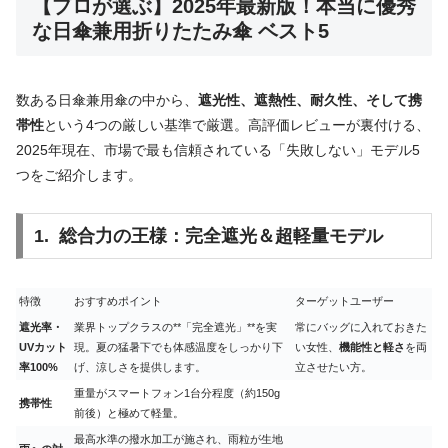
【プロが選ぶ】2025年最新版！本当に優秀
な日傘兼用折りたたみ傘 ベスト5
数ある日傘兼用傘の中から、
遮光性、遮熱性、耐久性、そして携
帯性
という4つの厳しい基準で厳選。高評価レビューが裏付ける、
2025年現在、市場で最も信頼されている「失敗しない」モデル5
つをご紹介します。
1. 総合力の王様：完全遮光＆超軽量モデル
特徴
おすすめポイント
ターゲットユーザー
遮光率・
業界トップクラスの**「完全遮光」**を実
常にバッグに入れておきた
UVカット
現。夏の猛暑下でも体感温度をしっかり下
い女性、
機能性と軽さ
を両
率100%
げ、涼しさを提供します。
立させたい方。
重量がスマートフォン1台分程度（約150g
携帯性
前後）と極めて軽量。
最高水準の撥水加工が施され、雨粒が生地