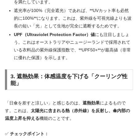
を満たしています。
遮光率が100%（完全遮光）であれば、**UVカット率も必然
的に100%**になります。これは、紫外線を可視光線よりも波
長の短い「光」として生地が完全に遮断するためです。
UPF（Ultraviolet Protection Factor）値
にも注目しましょ
う。これはオーストラリアやニュージーランドで採用されて
いる衣料品の紫外線保護指数で、**UPF50+**が最高値（非常
に優れた保護）を示します。
3. 遮熱効果：体感温度を下げる「クーリング性
能」
「日傘を差すと涼しい」と感じるのは、
遮熱効果
によるもので
す。これは、
太陽光に含まれる熱（赤外線）を反射し、傘内部の
温度上昇を抑える
機能のことです。
✅
チェックポイント：