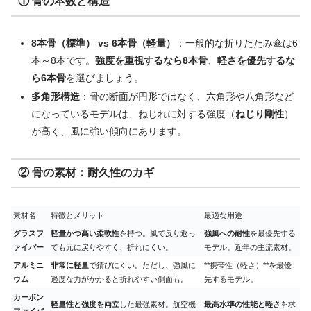
① 骨の本数と構造
8本骨（標準） vs 6本骨（軽量）
：一般的な折りたたみ傘は6
本～8本です。
強度を重視するなら8本骨
、
軽さを優先するな
ら6本骨
を選びましょう。
多角形構造
：骨の断面が円形ではなく、六角形や八角形など
になっているモデルは、ねじれに対する強度（
ねじり剛性
）
が高く、風に強い傾向にあります。
② 骨の素材：耐久性のカギ
素材名
特徴とメリット
最適な用途
グラスフ
軽量かつ高い柔軟性
を持つ。風で反り返っ
強風への耐性
を最優先する
ァイバー
ても元に戻りやすく、折れにくい。
モデル。近年の主流素材。
アルミニ
非常に軽量
で錆びにくい。ただし、強風に
**携帯性（軽さ）**を最優
ウム
過度な力がかかると折れやすい側面も。
先するモデル。
カーボン
軽量性と強度を両立
した最強素材。航空機
最高水準の性能と軽さ
を求
ファイバ