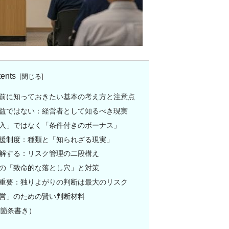
ents
前に知っておきたい基本の考え方と注意点
益ではない：経営者として知るべき現実
入」ではなく「条件付きのボーナス」
援制度：種類と「知られざる現実」
解する：リスク管理の二段構え
の「致命的な落とし穴」と対策
重要：独りよがりの判断は最大のリスク
営」のための賢い判断材料
（箇条書き）