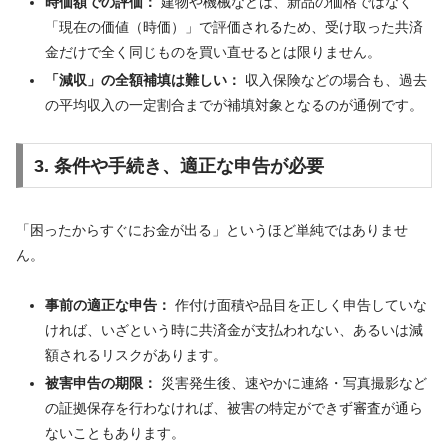
時価額での評価：
建物や機械などは、新品の価格ではなく
「現在の価値（時価）」で評価されるため、受け取った共済
金だけで全く同じものを買い直せるとは限りません。
「減収」の全額補填は難しい：
収入保険などの場合も、過去
の平均収入の一定割合までが補填対象となるのが通例です。
3. 条件や手続き、適正な申告が必要
「困ったからすぐにお金が出る」というほど単純ではありませ
ん。
事前の適正な申告：
作付け面積や品目を正しく申告していな
ければ、いざという時に共済金が支払われない、あるいは減
額されるリスクがあります。
被害申告の期限：
災害発生後、速やかに連絡・写真撮影など
の証拠保存を行わなければ、被害の特定ができず審査が通ら
ないこともあります。