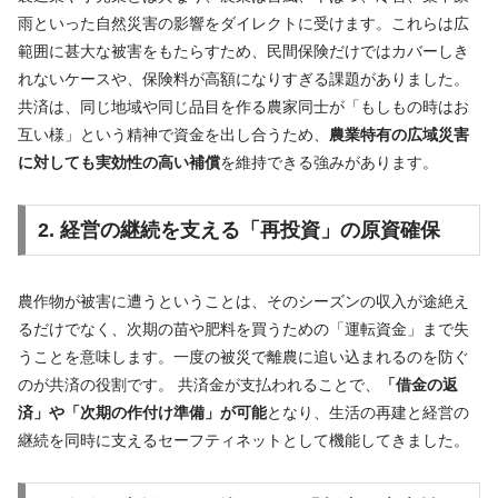
雨といった自然災害の影響をダイレクトに受けます。これらは広
範囲に甚大な被害をもたらすため、民間保険だけではカバーしき
れないケースや、保険料が高額になりすぎる課題がありました。
共済は、同じ地域や同じ品目を作る農家同士が「もしもの時はお
互い様」という精神で資金を出し合うため、
農業特有の広域災害
に対しても実効性の高い補償
を維持できる強みがあります。
2. 経営の継続を支える「再投資」の原資確保
農作物が被害に遭うということは、そのシーズンの収入が途絶え
るだけでなく、次期の苗や肥料を買うための「運転資金」まで失
うことを意味します。一度の被災で離農に追い込まれるのを防ぐ
のが共済の役割です。 共済金が支払われることで、
「借金の返
済」や「次期の作付け準備」が可能
となり、生活の再建と経営の
継続を同時に支えるセーフティネットとして機能してきました。