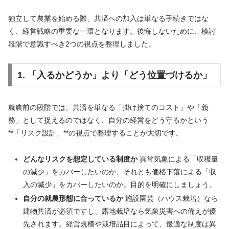
独立して農業を始める際、共済への加入は単なる手続きではな
く、経営戦略の重要な一環となります。後悔しないために、検討
段階で意識すべき2つの視点を整理しました。
1. 「入るかどうか」より「どう位置づけるか」
就農前の段階では、共済を単なる「掛け捨てのコスト」や「義
務」として捉えるのではなく、自分の経営をどう守るかという
**「リスク設計」**の視点で整理することが大切です。
どんなリスクを想定している制度か
異常気象による「収穫量
の減少」をカバーしたいのか、それとも価格下落による「収
入の減少」をカバーしたいのか。目的を明確にしましょう。
自分の就農形態に合っているか
施設園芸（ハウス栽培）なら
建物共済が必須ですし、露地栽培なら気象災害への備えが優
先されます。経営規模や栽培品目によって、最適な制度は異