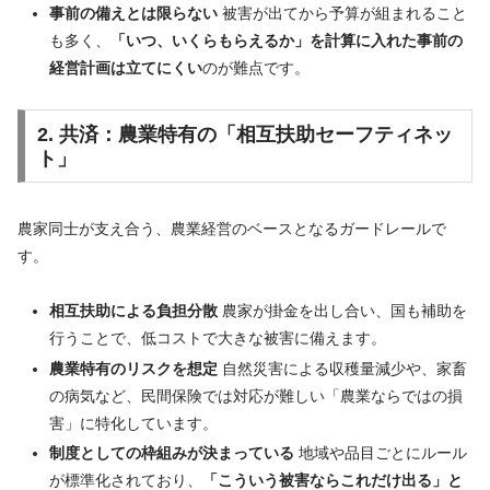
事前の備えとは限らない
被害が出てから予算が組まれること
も多く、
「いつ、いくらもらえるか」を計算に入れた事前の
経営計画は立てにくい
のが難点です。
2. 共済：農業特有の「相互扶助セーフティネッ
ト」
農家同士が支え合う、農業経営のベースとなるガードレールで
す。
相互扶助による負担分散
農家が掛金を出し合い、国も補助を
行うことで、低コストで大きな被害に備えます。
農業特有のリスクを想定
自然災害による収穫量減少や、家畜
の病気など、民間保険では対応が難しい「農業ならではの損
害」に特化しています。
制度としての枠組みが決まっている
地域や品目ごとにルール
が標準化されており、
「こういう被害ならこれだけ出る」と