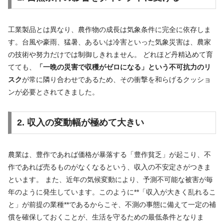
工業製品とは異なり、農作物の成長は気象条件に完全に依存しま
す。台風や豪雨、猛暑、あるいは冷害といった気象災害は、農家
の技術や努力だけでは制御しきれません。 どれほど丹精込めて育
てても、
「一晩の災害で収穫がゼロになる」という不可抗力のリ
スク
が常に隣り合わせであるため、その衝撃を和らげるクッショ
ンが必要とされてきました。
2. 収入の変動幅が極めて大きい
農業は、豊作であれば価格が暴落する「豊作貧乏」が起こり、不
作であれば売るものがなくなるという、収入の不安定さがつきま
といます。 また、近年の気候変動により、予測不可能な被害が毎
年のように発生しています。このように**「収入が大きく乱れるこ
と」が前提の業種**であるからこそ、不測の事態に備えて一定の補
償を確保しておくことが、生活を守るための最低条件となりま