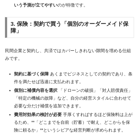
いう予測が立てやすい
のが特徴です。
3. 保険：契約で買う「個別のオーダーメイド保
障」
民間企業と契約し、共済ではカバーしきれない隙間を埋める仕組
みです。
契約に基づく保障
あくまでビジネスとしての契約であり、条
件を満たせば迅速に支払われます。
個別に補償内容を選択
「ドローンの破損」「対人賠償責任」
「特定の機械の故障」など、自分の経営スタイルに合わせて
必要な分だけ補償を追加できます。
費用対効果の検討が必要
手厚くすればするほど保険料は上が
るため、**「どこまでを自前（貯蓄）で耐え、どこからを保
険に頼るか」**というシビアな経営判断が求められます。