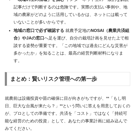
記事だけで判断するのは危険です。実際の支払い事例や、地
域の農家がどのように活用しているかは、ネットには載って
いないことが多いからです。
地域の窓口で必ず確認する
就農予定地の
NOSAI（農業共済組
合）やJAの窓口
へ足を運び、自分の栽培計画を見せた上で相
談する姿勢が重要です。「この地域では過去にどんな災害が
多かったか」を知ることは、最高の経営判断材料になりま
す。
まとめ：賢いリスク管理への第一歩
就農前は設備投資や苗の確保に目が向きがちですが、**「もし明
日、巨大な台風が来たら？」**という問いに答えを用意しておくの
が、プロとしての準備です。共済を「コスト」ではなく「持続可
能な経営のための投資」として、あなたの事業計画に組み込んで
みてください。